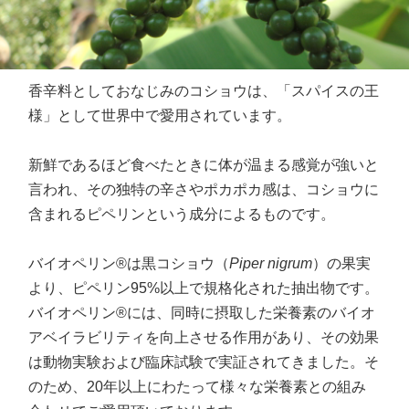
香辛料としておなじみのコショウは、「スパイスの王
様」として世界中で愛用されています。
新鮮であるほど食べたときに体が温まる感覚が強いと
言われ、その独特の辛さやポカポカ感は、コショウに
含まれるピペリンという成分によるものです。
バイオペリン®は黒コショウ（
Piper nigrum
）の果実
より、ピペリン95%以上で規格化された抽出物です。
バイオペリン®には、同時に摂取した栄養素のバイオ
アベイラビリティを向上させる作用があり、その効果
は動物実験および臨床試験で実証されてきました。そ
のため、20年以上にわたって様々な栄養素との組み